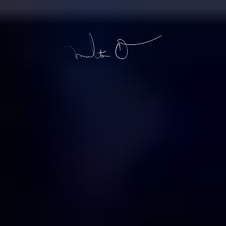
ATENCIÓN:
REALTORS
Tu Avance Hacia Seis
Cifras¡Comienza Aquí!
Un plan diseñado exclusivamente
para REALTORS® listos
para ascender a las filas de Agentes de Alto Rendimiento.