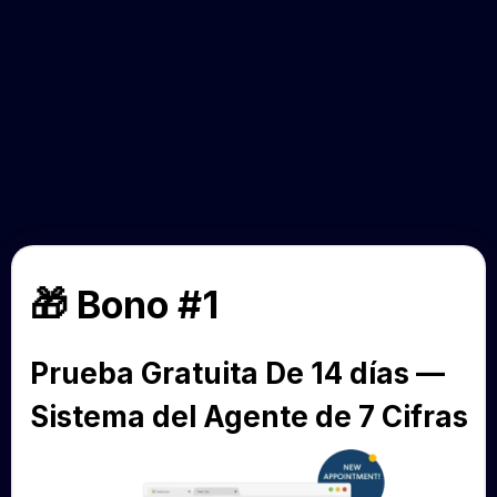
todo
lo que
recibes!
Nuestro regalo para ti solo
por tomar acción:
🎁
Bono #1
Prueba Gratuita De 14 días —
Sistema del Agente de 7 Cifras